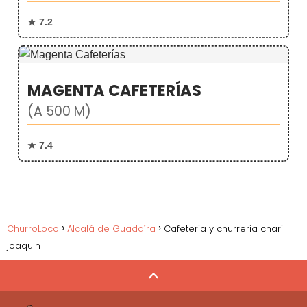
★ 7.2
MAGENTA CAFETERÍAS
(A 500 M)
★ 7.4
ChurroLoco
Alcalá de Guadaíra
Cafeteria y churreria chari
joaquin