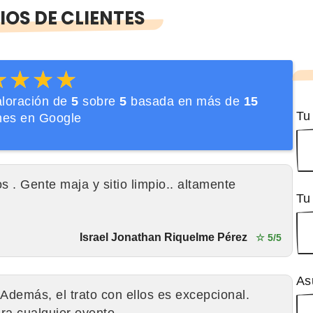
OS DE CLIENTES
★★★★
★★★★
aloración de
5
sobre
5
basada en más de
15
Tu
nes en Google
s . Gente maja y sitio limpio.. altamente
Tu
Israel Jonathan Riquelme Pérez
☆ 5/5
As
Además, el trato con ellos es excepcional.
a cualquier evento.