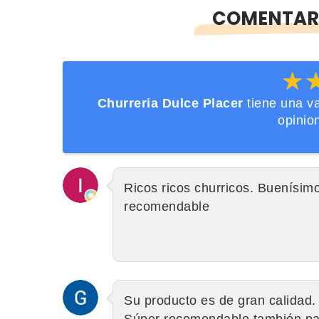
COMENTARI
★
★
Churreria Dulce Placer
tiene una v
opinio
Ricos ricos churricos. Buenísimo
recomendable
Su producto es de gran calidad. 
Súper recomendable también par