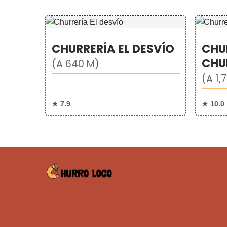
CHURRERÍA EL DESVÍO
CHU
CHU
(A 640 M)
(A 1,
★ 7.9
★ 10.0