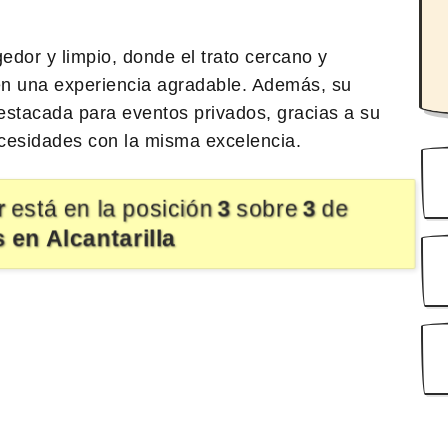
edor y limpio, donde el trato cercano y
a en una experiencia agradable. Además, su
destacada para eventos privados, gracias a su
cesidades con la misma excelencia.
r
está en la posición
3
sobre
3
de
 en Alcantarilla