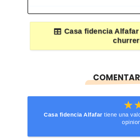
Casa fidencia Alfafar
churrer
COMENTARI
★
★
Casa fidencia Alfafar
tiene una val
opinio