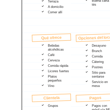
Buena carta
Terraza
tés
A domicilio
Comer allí
Opciones del loc
Qué ofrece
Bebidas
Desayuno
alcohólicas
Brunch
Café
Comida
Cerveza
Cátering
Comida rápida
Postres
Licores fuertes
Sitio para
Platos
sentarse
pequeños
Servicio en
Vino
mesa
Clientela
Pagos
Grupos
Pagos con
móvil vía N