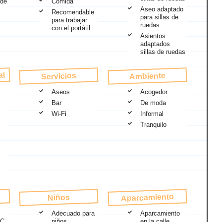
 de
Comida
Aseo adaptado
Recomendable
para sillas de
para trabajar
ruedas
con el portátil
Asientos
adaptados
sillas de ruedas
al
Ambiente
Servicios
Aseos
Acogedor
Bar
De moda
Wi-Fi
Informal
Tranquilo
Aparcamiento
Niños
Adecuado para
Aparcamiento
FC
niños
en la calle