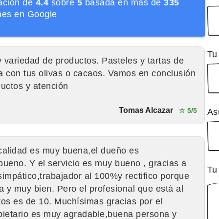
ración de
4.4
sobre
5
basada en más de
335
nes en Google
Tu
 variedad de productos. Pasteles y tartas de
ía con tus olivas o cacaos. Vamos en conclusión
ductos y atención
Tomas Alcazar
☆ 5/5
As
calidad es muy buena,el dueño es
ueno. Y el servicio es muy bueno , gracias a
Tu
simpático,trabajador al 100%y rectifico porque
y muy bien. Pero el profesional que está al
os es de 10. Muchísimas gracias por el
opietario es muy agradable,buena persona y