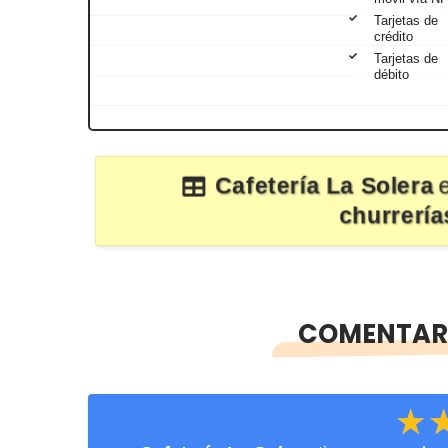
Tarjetas de
crédito
Tarjetas de
débito
Cafetería La Solera
churrerí
COMENTARI
★
★