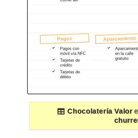
Aparcamiento
Pagos
Pagos con
Aparcamient
móvil vía NFC
en la calle
gratuito
Tarjetas de
crédito
Tarjetas de
débito
Chocolatería Valor
e
churre