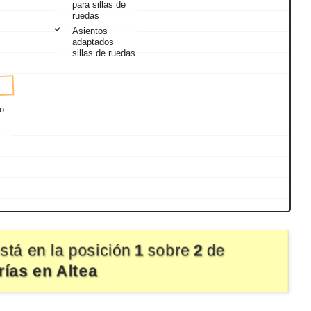
para sillas de
ruedas
Asientos
adaptados
sillas de ruedas
o
stá en la posición
1
sobre
2
de
rías en Altea