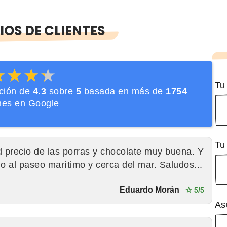
OS DE CLIENTES
★★★★
★★★★
Tu
ación de
4.3
sobre
5
basada en más de
1754
nes en Google
Tu
 precio de las porras y chocolate muy buena. Y
o al paseo marítimo y cerca del mar. Saludos...
Eduardo Morán
☆ 5/5
As