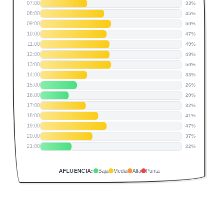
07:00
33%
08:00
45%
09:00
50%
10:00
47%
11:00
49%
12:00
49%
13:00
50%
14:00
33%
15:00
26%
16:00
20%
17:00
32%
18:00
41%
19:00
47%
20:00
37%
21:00
22%
AFLUENCIA:
Baja
Media
Alta
Punta