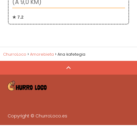
(A 9,0 KM)
★ 7.2
ChurroLoco
Amorebieta
Ana kafetegia
Copyright © ChurroLoco.es
Gestiona tu negocio