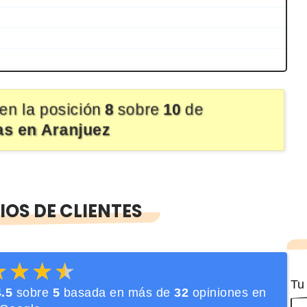
en la posición
8
sobre
10
de
as en Aranjuez
OS DE CLIENTES
★★★★
★★★★
Tu
4.5
sobre
5
basada en más de
32
opiniones en