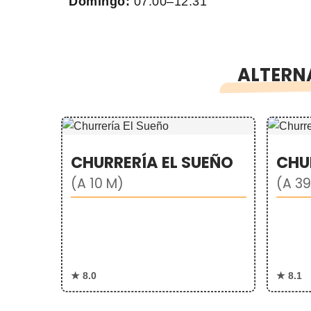
Domingo:
07:00–12:31
ALTERNA
CHURRERÍA EL SUEÑO
CHU
(A 10 M)
(A 3
★ 8.0
★ 8.1