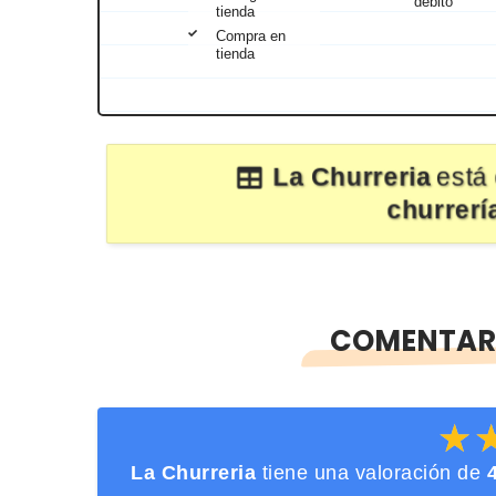
débito
tienda
Compra en
tienda
La Churreria
está 
churrerí
COMENTARI
★
★
La Churreria
tiene una valoración de