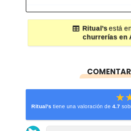
Ritual’s
está en
churrerías en 
COMENTARI
★
★
Ritual’s
tiene una valoración de
4.7
sob