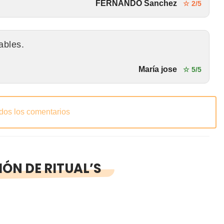
FERNANDO Sanchez
☆ 2/5
ables.
María jose
☆ 5/5
odos los comentarios
ÓN DE RITUAL’S