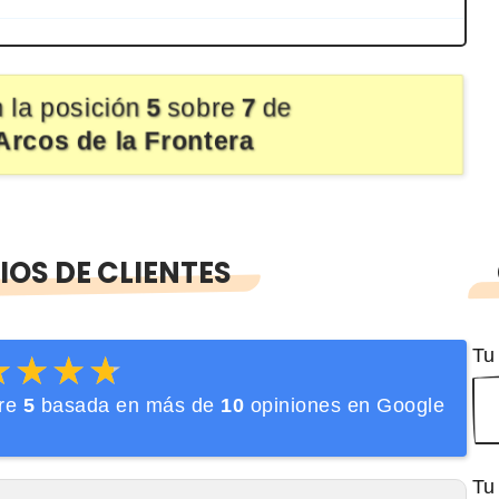
 la posición
5
sobre
7
de
Arcos de la Frontera
OS DE CLIENTES
Tu
★★★★
★★★★
re
5
basada en más de
10
opiniones en Google
Tu