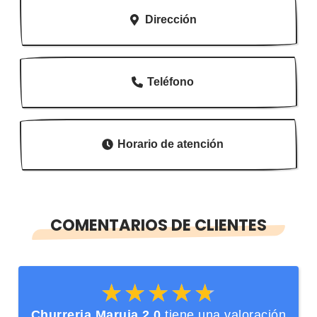
Dirección
Teléfono
Horario de atención
COMENTARIOS DE CLIENTES
★★★★★
★★★★★
Churreria Maruja 2.0
tiene una valoración