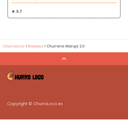
★ 5.7
ChurroLoco
Badajoz
Churreria Maruja 2.0
Copyright © ChurroLoco.es
Gestiona tu negocio