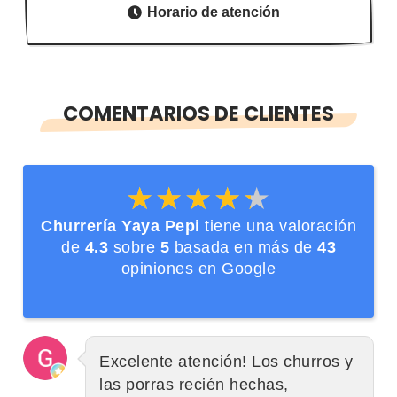
Horario de atención
COMENTARIOS DE CLIENTES
★★★★★
★★★★★
Churrería Yaya Pepi
tiene una valoración
de
4.3
sobre
5
basada en más de
43
opiniones en Google
Excelente atención! Los churros y
las porras recién hechas,