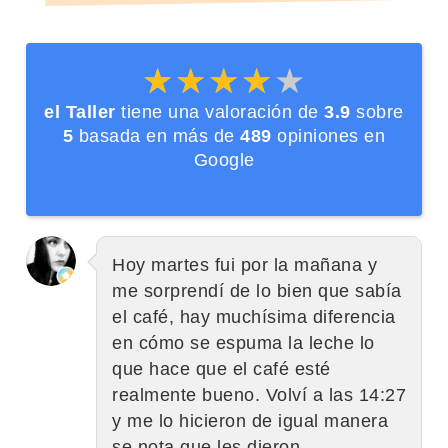
★★★★★
★★★★★
el Taller
tiene una valoración de
3.9
sobre
5
basada en más de
489
opiniones en
Google
Hoy martes fui por la mañana y
me sorprendí de lo bien que sabía
el café, hay muchísima diferencia
en cómo se espuma la leche lo
que hace que el café esté
realmente bueno. Volví a las 14:27
y me lo hicieron de igual manera
se nota que les dieron