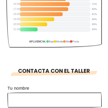
16:00
71%
17:00
69%
18:00
61%
19:00
49%
20:00
39%
21:00
25%
AFLUENCIA:
Baja
Media
Alta
Punta
CONTACTA CON EL TALLER
Tu nombre