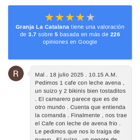
★★★★★
★★★★★
Granja La Catalana
tiene una valoración
de
3.7
sobre
5
basada en más de
226
opiniones en Google
Mal . 18 julio 2025 . 10.15 A.M.
Pedimos 1 cafe con leche avena ,
un suizo y 2 bikinis bien tostaditos
. El camarero parece que es de
otro mundo . Cuenta que entienda
la comanda . Finalmente , nos trae
el Cafe con leche de avena frio .
Le pedimos que nos lo traiga de
nuevo . El suizo , un pegote de