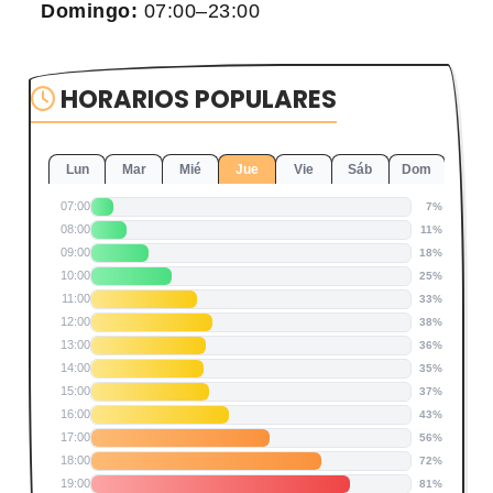
Domingo:
07:00–23:00
HORARIOS POPULARES
Lun
Mar
Mié
Jue
Vie
Sáb
Dom
07:00
7%
08:00
11%
09:00
18%
10:00
25%
11:00
33%
12:00
38%
13:00
36%
14:00
35%
15:00
37%
16:00
43%
17:00
56%
18:00
72%
19:00
81%