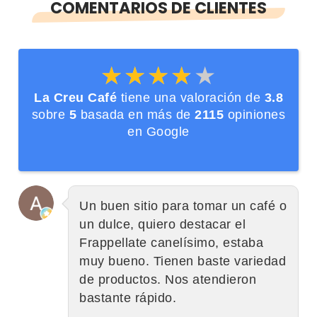
COMENTARIOS DE CLIENTES
★★★★★
★★★★★
La Creu Café
tiene una valoración de
3.8
sobre
5
basada en más de
2115
opiniones
en Google
Un buen sitio para tomar un café o
un dulce, quiero destacar el
Frappellate canelísimo, estaba
muy bueno. Tienen baste variedad
de productos. Nos atendieron
bastante rápido.