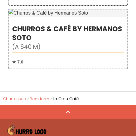
CHURROS & CAFÉ BY HERMANOS
SOTO
(A 640 M)
★ 7.0
ChurroLoco
Benidorm
La Creu Café