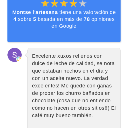
★★★★★
★★★★★
Montse l'artesana
tiene una valoración de
4
sobre
5
basada en más de
78
opiniones
en Google
Excelente xuxos rellenos con
dulce de leche de calidad, se nota
que estaban hechos en el día y
con un aceite nuevo. La verdad
excelentes! Me quede con ganas
de probar los churro bañados en
chocolate (cosa que no entiendo
cómo no hacen en otros sitios!!) El
café muy bueno también.