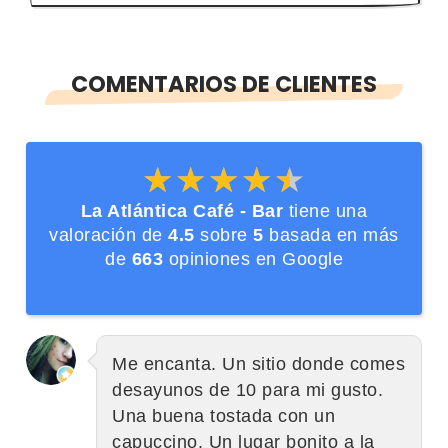
COMENTARIOS DE CLIENTES
★★★★★
★★★★★
La Atlántica Café - Bar
tiene una
valoración de
4.5
sobre
5
basada en más
de
663
opiniones en Google
Me encanta. Un sitio donde comes
desayunos de 10 para mi gusto.
Una buena tostada con un
capuccino. Un lugar bonito a la