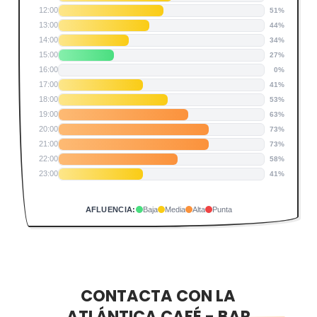
12:00
51%
13:00
44%
14:00
34%
15:00
27%
16:00
0%
17:00
41%
18:00
53%
19:00
63%
20:00
73%
21:00
73%
22:00
58%
23:00
41%
AFLUENCIA:
Baja
Media
Alta
Punta
CONTACTA CON LA
ATLÁNTICA CAFÉ - BAR