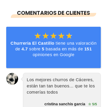
COMENTARIOS DE CLIENTES
★★★★★
★★★★★
Churreria El Castillo
tiene una valoración
de
4.7
sobre
5
basada en más de
151
opiniones en Google
Los mejores churros de Cáceres,
están tan tan buenos… que te los
comerías todos
cristina sanchis garcia
☆ 5/5