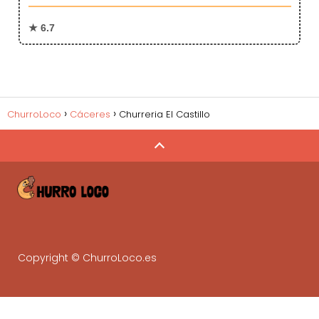
★ 6.7
ChurroLoco
Cáceres
Churreria El Castillo
Copyright © ChurroLoco.es
Gestiona tu negocio