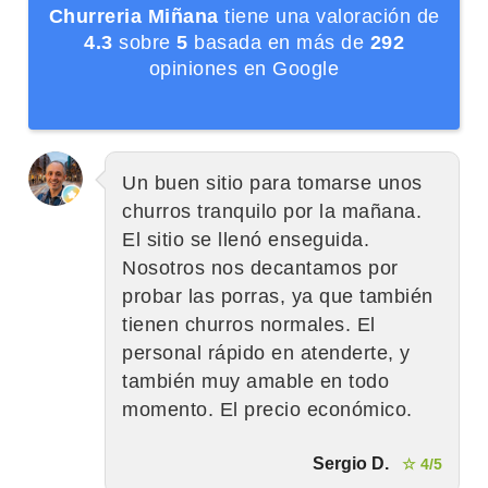
Churreria Miñana
tiene una valoración de
4.3
sobre
5
basada en más de
292
opiniones en Google
Un buen sitio para tomarse unos
churros tranquilo por la mañana.
El sitio se llenó enseguida.
Nosotros nos decantamos por
probar las porras, ya que también
tienen churros normales. El
personal rápido en atenderte, y
también muy amable en todo
momento. El precio económico.
Sergio D.
☆ 4/5