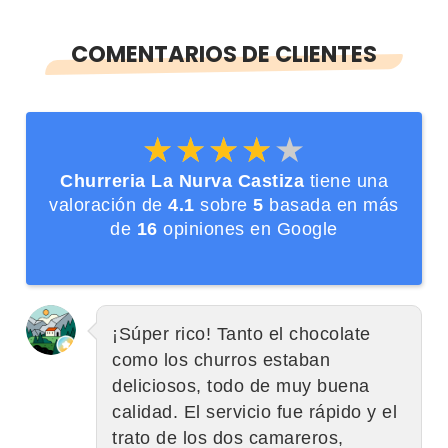
COMENTARIOS DE CLIENTES
★★★★★
★★★★★
Churreria La Nurva Castiza
tiene una
valoración de
4.1
sobre
5
basada en más
de
16
opiniones en Google
¡Súper rico! Tanto el chocolate
como los churros estaban
deliciosos, todo de muy buena
calidad. El servicio fue rápido y el
trato de los dos camareros,