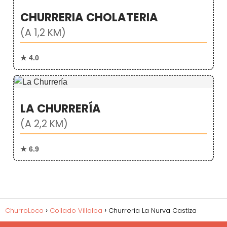
CHURRERIA CHOLATERIA
(A 1,2 KM)
★ 4.0
LA CHURRERÍA
(A 2,2 KM)
★ 6.9
ChurroLoco
Collado Villalba
Churreria La Nurva Castiza