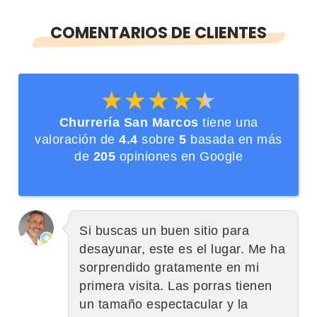
COMENTARIOS DE CLIENTES
★★★★★
★★★★★
Churrería San Marcos
tiene una
valoración de
4.4
sobre
5
basada en más
de
205
opiniones en Google
Si buscas un buen sitio para
desayunar, este es el lugar. Me ha
sorprendido gratamente en mi
primera visita. Las porras tienen
un tamaño espectacular y la