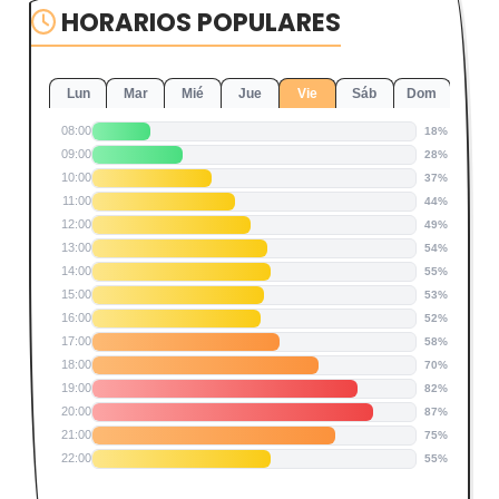
HORARIOS POPULARES
Lun
Mar
Mié
Jue
Vie
Sáb
Dom
08:00
18%
09:00
28%
10:00
37%
11:00
44%
12:00
49%
13:00
54%
14:00
55%
15:00
53%
16:00
52%
17:00
58%
18:00
70%
19:00
82%
20:00
87%
21:00
75%
22:00
55%