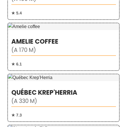
★ 5.4
AMELIE COFFEE
(A 170 M)
★ 6.1
QUÉBEC KREP'HERRIA
(A 330 M)
★ 7.3