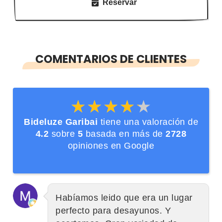
Reservar
COMENTARIOS DE CLIENTES
★★★★★
★★★★★
Bideluze Garibai
tiene una valoración de
4.2
sobre
5
basada en más de
2728
opiniones en Google
Habíamos leido que era un lugar
perfecto para desayunos. Y