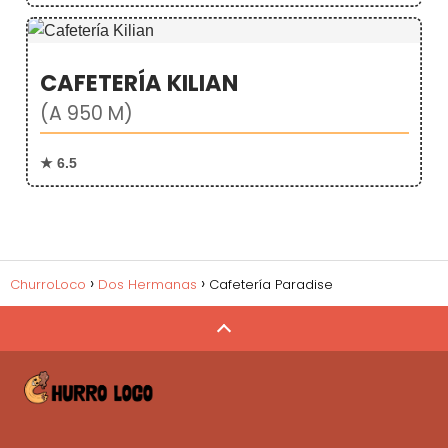
CAFETERÍA KILIAN
(A 950 M)
★ 6.5
ChurroLoco
Dos Hermanas
Cafetería Paradise