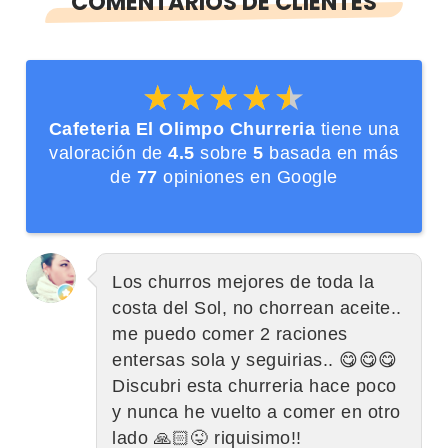
COMENTARIOS DE CLIENTES
★★★★★
★★★★★
Cafeteria El Olimpo Churreria
tiene una
valoración de
4.5
sobre
5
basada en más
de
77
opiniones en Google
Los churros mejores de toda la
costa del Sol, no chorrean aceite..
me puedo comer 2 raciones
entersas sola y seguirias.. 😋😋😋
Discubri esta churreria hace poco
y nunca he vuelto a comer en otro
lado 🙏🏻😜 riquisimo!!