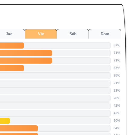
Jue
Vie
Sáb
Dom
57%
71%
71%
57%
28%
21%
21%
28%
42%
42%
50%
64%