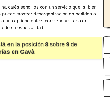
a cafés sencillos con un servicio que, si bien
 puede mostrar desorganización en pedidos o
 o un capricho dulce, conviene visitarlo en
mo de su especialidad.
tá en la posición
8
sobre
9
de
rías en Gavà