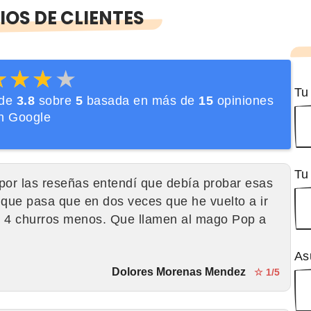
OS DE CLIENTES
★★★★
★★★★
Tu
 de
3.8
sobre
5
basada en más de
15
opiniones
n Google
Tu
or las reseñas entendí que debía probar esas
o que pasa que en dos veces que he vuelto a ir
n 4 churros menos. Que llamen al mago Pop a
As
Dolores Morenas Mendez
☆ 1/5