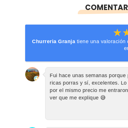
COMENTARI
★
★
Churreria Granja
tiene una valoración
e
Fui hace unas semanas porque p
ricas porras y sí, excelentes. L
por el mismo precio me entraro
ver que me explique 😅