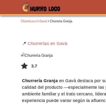
ChurroLoco
Gavà
Churreria Granja
📍
Churrerías en Gavà
3.7
Churrería Granja
en Gavà destaca por su 
calidad del producto —especialmente las 
ambiente familiar y el trato cercano, lide
experiencia puede variar según la afluen