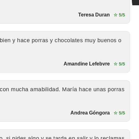
Teresa Duran
☆ 5/5
 bien y hace porras y chocolates muy buenos o
Amandine Lefebvre
☆ 5/5
en con mucha amabilidad. María hace unas porras
Andrea Góngora
☆ 5/5
, si pides algo y se tarda en salir y lo reclamas