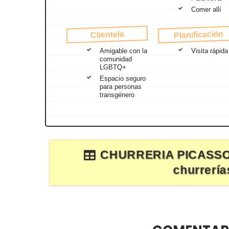
Comer allí
Planificación
Clientela
Amigable con la
Visita rápida
comunidad
LGBTQ+
Espacio seguro
para personas
transgénero
CHURRERIA PICASS
churrerí