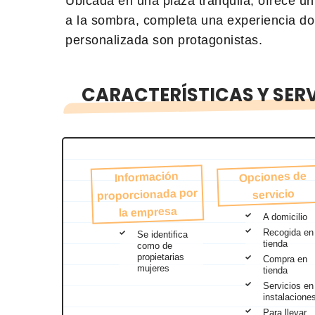
Ubicada en una plaza tranquila, ofrece un 
a la sombra, completa una experiencia don
personalizada son protagonistas.
CARACTERÍSTICAS Y SERV
Opciones de
Información
proporcionada por
servicio
la empresa
A domicilio
Recogida en
Se identifica
tienda
como de
propietarias
Compra en
mujeres
tienda
Servicios en
instalacione
Para llevar