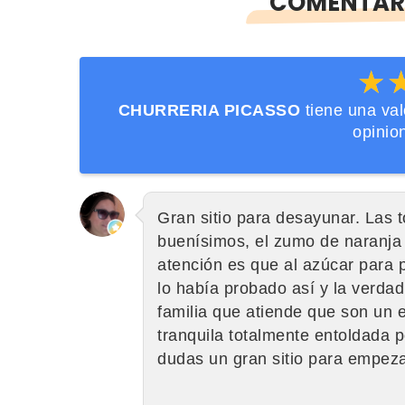
COMENTARI
★
★
CHURRERIA PICASSO
tiene una va
opinio
Gran sitio para desayunar. Las t
buenísimos, el zumo de naranja 
atención es que al azúcar para 
lo había probado así y la verda
familia que atiende que son un 
tranquila totalmente entoldada 
dudas un gran sitio para empez