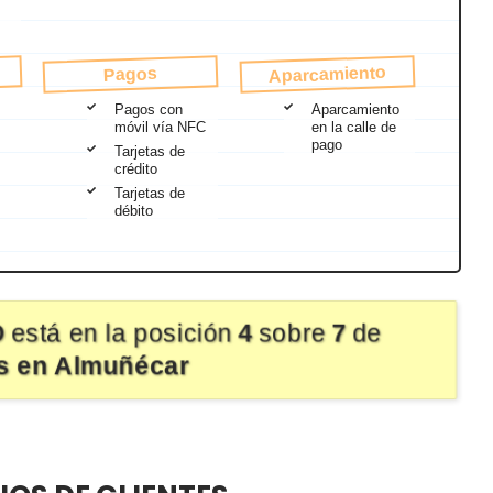
Aparcamiento
Pagos
Pagos con
Aparcamiento
móvil vía NFC
en la calle de
pago
Tarjetas de
crédito
Tarjetas de
débito
O
está en la posición
4
sobre
7
de
as en Almuñécar