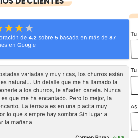
OS DE CLIENTES
★★★★
★★★★
Tu
loración de
4.2
sobre
5
basada en más de
87
nes en Google
Tu
ostadas variadas y muy ricas, los churros están
es natural... Un detalle que me ha llamado la
ponerle a los churros, le añaden canela. Nunca
d es que me ha encantado. Pero lo mejor, la
encanto. La terraza es en una placita muy
As
por lo que siempre hay sombra Sin lugar a
ar la mañana
Carmen Barea
☆ 5/5