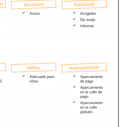
al
Ambiente
Servicios
Aseos
Acogedor
De moda
Informal
Aparcamiento
Niños
Adecuado para
Aparcamiento
FC
niños
de pago
Aparcamiento
en la calle de
pago
Aparcamiento
en la calle
gratuito